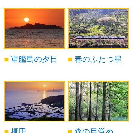
軍艦島の夕日
春のふたつ星
棚田
森の目覚め